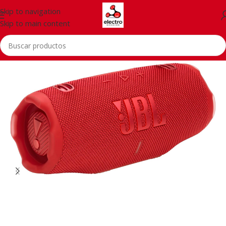
Skip to navigation
Skip to main content
Inicio
/
Accessorios
/
Altavoces