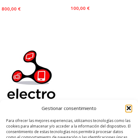
100,00
€
800,00
€
Añadir Al Carrito
Añadir Al Carrito
Gestionar consentimiento
Electrorenover
Para ofrecer las mejores experiencias, utilizamos tecnologías como las
cookies para almacenar y/o acceder a la información del dispositivo. El
Ayuda
consentimiento de estas tecnologías nos permitirá procesar datos
Legal
como el comportamiento de navegación o las identificaciones únicas