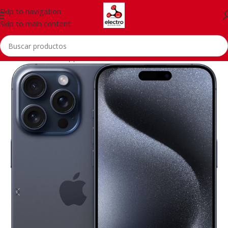
Skip to navigation
Skip to main content
Inicio
/
Telefonía
/
Apple iPhone