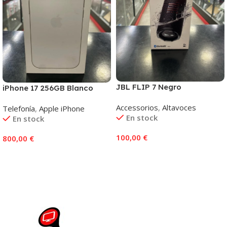
JBL FLIP 7 Negro
iPhone 17 256GB Blanco
Accessorios
,
Altavoces
Telefonía
,
Apple iPhone
En stock
En stock
100,00
€
800,00
€
Añadir Al Carrito
Añadir Al Carrito