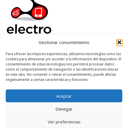
Gestionar consentimiento
Electrorenover
Para ofrecer las mejores experiencias, utilizamos tecnologías como las
cookies para almacenar y/o acceder a la información del dispositivo. El
Ayuda
consentimiento de estas tecnologías nos permitirá procesar datos
Legal
como el comportamiento de navegación o las identificaciones únicas
Suscribete
en este sitio. No consentir o retirar el consentimiento, puede afectar
negativamente a ciertas características y funciones.
Aceptar
Based on
WoodMart
theme
2026
WooCommerce Themes
.
Denegar
Ver preferencias