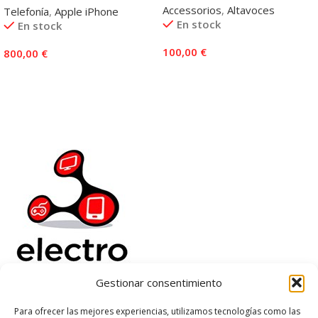
Accessorios
,
Altavoces
Telefonía
,
Apple iPhone
En stock
En stock
100,00
€
800,00
€
Añadir Al Carrito
Añadir Al Carrito
Gestionar consentimiento
Electrorenover
Para ofrecer las mejores experiencias, utilizamos tecnologías como las