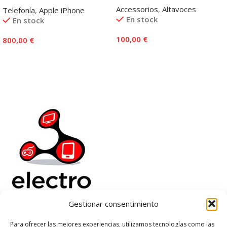
Accessorios
,
Altavoces
Telefonía
,
Apple iPhone
En stock
En stock
100,00
€
800,00
€
Añadir Al Carrito
Añadir Al Carrito
Gestionar consentimiento
Electrorenover
Para ofrecer las mejores experiencias, utilizamos tecnologías como las