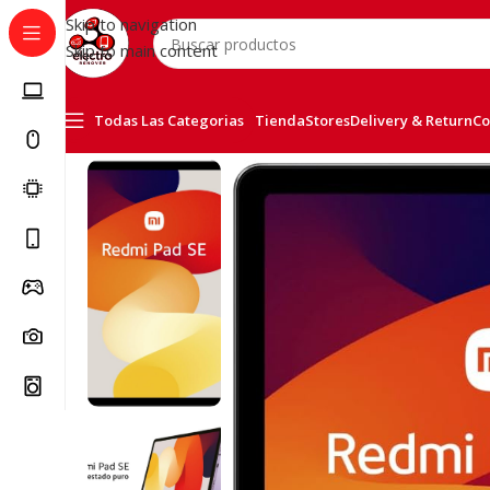
Skip to navigation
Skip to main content
Todas Las Categorias
Tienda
Stores
Delivery & Return
Co
Inicio
/
Tablets
/
Android Tablets
/
Redmi Pad SE 128GB 