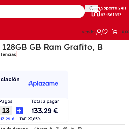
Soporte 24H
634861633
Vender
0,0
 128GB GB Ram Grafito, B
stencias
ista de deseos
Share: