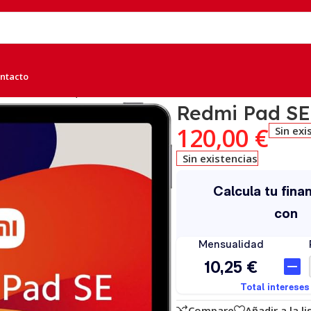
ntacto
GB Ram Grafito, B
Redmi Pad SE
120,00
€
Sin exi
Sin existencias
Compare
Añadir a la l