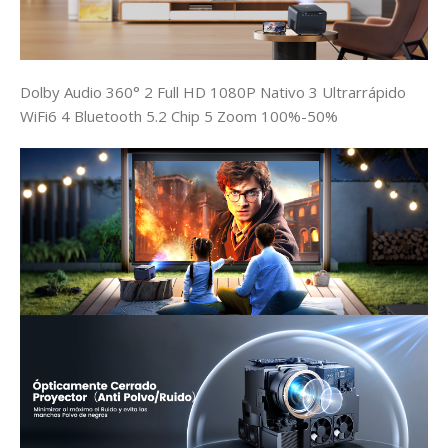
Dolby Audio 360°
2
Full HD 1080P Nativo
3
Ultrarrápido
WiFi6
4
Bluetooth 5.2 Chip
5
Zoom 100%-50%