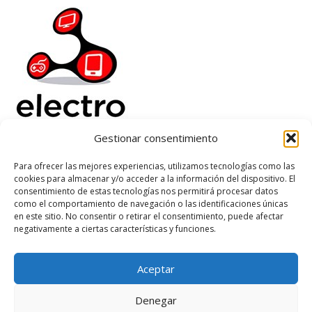
Gestionar consentimiento
Electrorenover
Para ofrecer las mejores experiencias, utilizamos tecnologías como las
cookies para almacenar y/o acceder a la información del dispositivo. El
Ayuda
consentimiento de estas tecnologías nos permitirá procesar datos
Legal
como el comportamiento de navegación o las identificaciones únicas
Suscribete
en este sitio. No consentir o retirar el consentimiento, puede afectar
negativamente a ciertas características y funciones.
Aceptar
Based on
WoodMart
theme
2026
WooCommerce Themes
.
Denegar