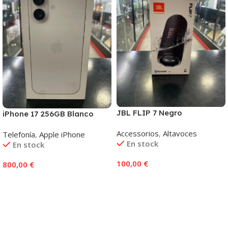
JBL FLIP 7 Negro
iPhone 17 256GB Blanco
Accessorios
,
Altavoces
Telefonía
,
Apple iPhone
En stock
En stock
100,00
€
800,00
€
Añadir Al Carrito
Añadir Al Carrito