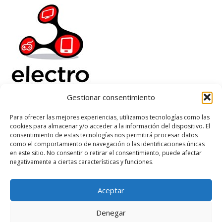
Gestionar consentimiento
Electrorenover
Para ofrecer las mejores experiencias, utilizamos tecnologías como las
cookies para almacenar y/o acceder a la información del dispositivo. El
Ayuda
consentimiento de estas tecnologías nos permitirá procesar datos
Legal
como el comportamiento de navegación o las identificaciones únicas
Suscribete
en este sitio. No consentir o retirar el consentimiento, puede afectar
negativamente a ciertas características y funciones.
Aceptar
Based on
WoodMart
theme
2026
WooCommerce Themes
.
Denegar