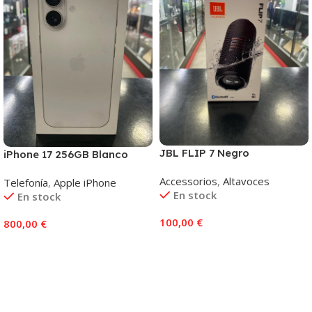
JBL FLIP 7 Negro
iPhone 17 256GB Blanco
Accessorios
,
Altavoces
Telefonía
,
Apple iPhone
En stock
En stock
100,00
€
800,00
€
Añadir Al Carrito
Añadir Al Carrito