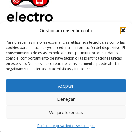
Gestionar consentimiento
Electrorenover
Para ofrecer las mejores experiencias, utilizamos tecnologías como las
cookies para almacenar y/o acceder a la información del dispositivo. El
Ayuda
consentimiento de estas tecnologías nos permitirá procesar datos
Legal
como el comportamiento de navegación o las identificaciones únicas
Suscribete
en este sitio. No consentir o retirar el consentimiento, puede afectar
negativamente a ciertas características y funciones.
Aceptar
Based on
WoodMart
theme
2026
WooCommerce Themes
.
Denegar
Ver preferencias
Política de privaciedad
Aviso Legal
Wishlist
Cart