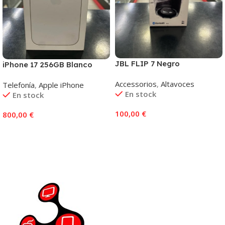
JBL FLIP 7 Negro
iPhone 17 256GB Blanco
Accessorios
,
Altavoces
Telefonía
,
Apple iPhone
En stock
En stock
100,00
€
800,00
€
Añadir Al Carrito
Añadir Al Carrito