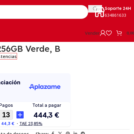
Soporte 24H
634861633
Vender
0,0
256GB Verde, B
stencias
ista de deseos
Share: