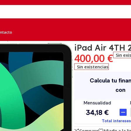
ntacto
rde, B
iPad Air 4TH 
400,00
€
Sin exi
Sin existencias
Compare
Añadir a la l