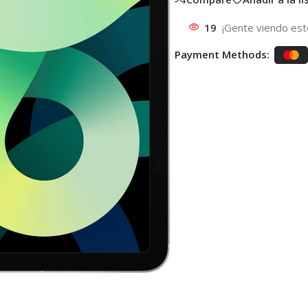
19
¡Gente viendo est
Payment Methods: