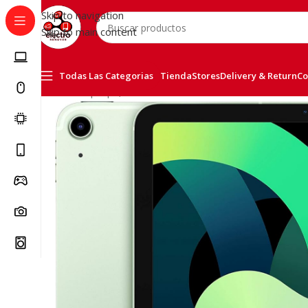
Skip to navigation
Skip to main content
Todas Las Categorias
Tienda
Stores
Delivery & Return
Co
Inicio
/
Laptops, Tablets & PCs
/
iPad Air 4TH 256GB Ve