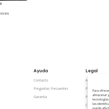
o
voces
Ayuda
Legal
Contacto
Aviso Legal
Preguntas Frecuentes
Politica de Coo
Para ofrece
almacenar y
Garantia
Politica de Pri
tecnologías
las identifi
Condiciones G
puede afecta