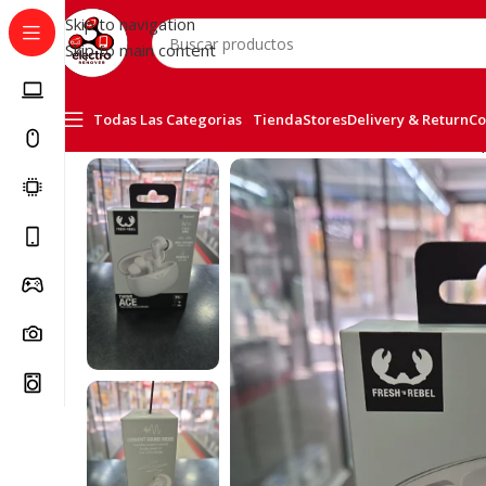
Skip to navigation
Skip to main content
Todas Las Categorias
Tienda
Stores
Delivery & Return
Co
Inicio
/
Telefonía
/
Auriculares
/
Fresh N Rebel Twins Ace,