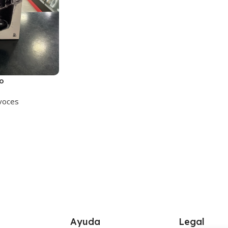
o
voces
Ayuda
Legal