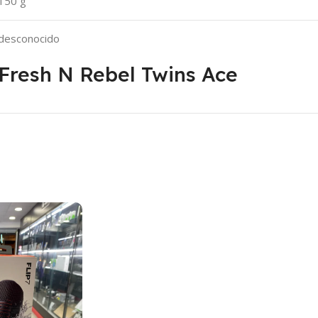
‎150 g
‎desconocido
Fresh N Rebel Twins Ace