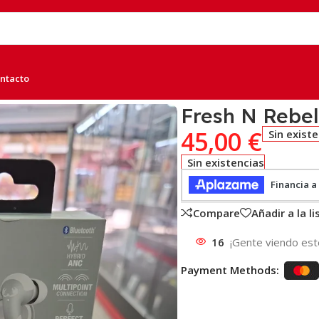
ntacto
 Gris
Fresh N Rebel
45,00
€
Sin exist
Sin existencias
Compare
Añadir a la l
16
¡Gente viendo est
Payment Methods: