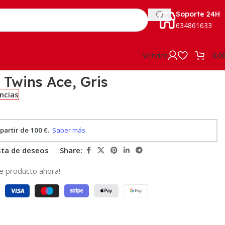
Soporte 24H
634861633
Vender
0,0
 Twins Ace, Gris
encias
ista de deseos
Share:
e producto ahora!