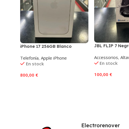
JBL FLIP 7 Negr
iPhone 17 256GB Blanco
Accessorios
,
Alta
Telefonía
,
Apple iPhone
En stock
En stock
100,00
€
800,00
€
Añadir Al Carrito
Añadir Al Carrito
Electrorenover