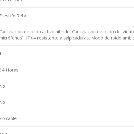
‎Fresh ‘n Rebel
‎Cancelación de ruido activo híbrido, Cancelación de ruido del vie
micrófonos), IPX4 resistente a salpicaduras, Modo de ruido ambi
‎1
‎34 Horas
‎No
‎No
‎Sin cable