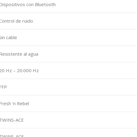
‎Dispositivos con Bluetooth
‎Control de ruido
‎Sin cable
‎Resistente al agua
‎20 Hz – 20.000 Hz
‎FFP
‎Fresh ‘n Rebel
‎TWINS-ACE
‎TWINS-ACE