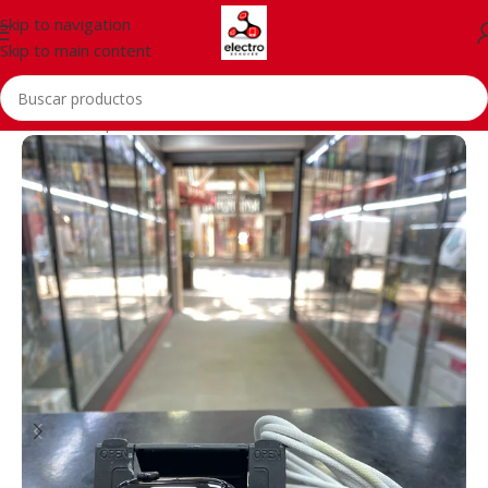
Skip to navigation
Skip to main content
Inicio
/
Smartphones
/
Accessories