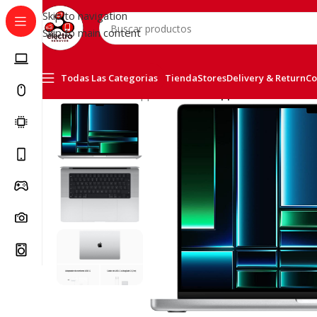
Skip to navigation
Skip to main content
Todas Las Categorias
Tienda
Stores
Delivery & Return
Co
Inicio
/
Portátiles
/
Apple MacBook
/
Apple Macbook Pro 