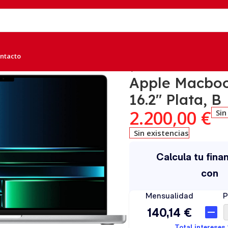
ntacto
16″ M2 Pro 16GB 512GB 16.2″ Plata, B
Apple Macboo
16.2″ Plata, B
2.200,00
€
Sin
Sin existencias