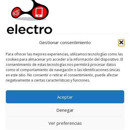
Gestionar consentimiento
Electrorenover
Para ofrecer las mejores experiencias, utilizamos tecnologías como las
cookies para almacenar y/o acceder a la información del dispositivo. El
Ayuda
consentimiento de estas tecnologías nos permitirá procesar datos
Legal
como el comportamiento de navegación o las identificaciones únicas
Suscribete
en este sitio. No consentir o retirar el consentimiento, puede afectar
negativamente a ciertas características y funciones.
Aceptar
Based on
WoodMart
theme
2026
WooCommerce Themes
.
Denegar
Ver preferencias