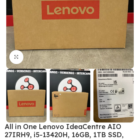
Click to enlarge
All in One Lenovo IdeaCentre AIO
27IRH9, i5-13420H, 16GB, 1TB SSD,