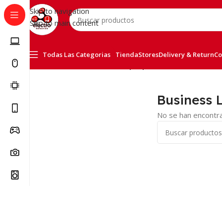
Skip to navigation
Skip to main content
Todas Las Categorias
Tienda
Stores
Delivery & Return
Co
Inicio
/
Portátiles
/
Business Laptop
Business 
No se han encontra