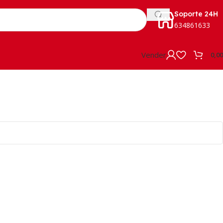
Soporte 24H
634861633
Vender
0,0