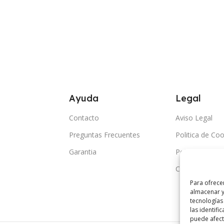
Ayuda
Legal
Contacto
Aviso Legal
Preguntas Frecuentes
Politica de Coo
Garantia
Politica de Pri
Condiciones G
Para ofrece
almacenar y
tecnologías
las identifi
puede afecta