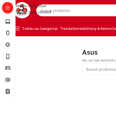
Skip to navigation
Skip to main content
Todas Las Categorias
Tienda
Stores
Delivery & Return
Co
Inicio
/
Portátiles
/
Asus
Asus
No se han encontra