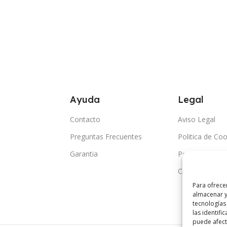
Ayuda
Legal
Contacto
Aviso Legal
Preguntas Frecuentes
Politica de Coo
Garantia
Politica de Pri
Condiciones G
Para ofrece
almacenar y
tecnologías
las identifi
puede afecta