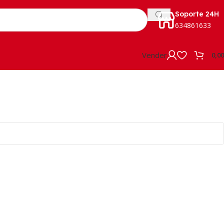
Soporte 24H
634861633
Vender
0,0