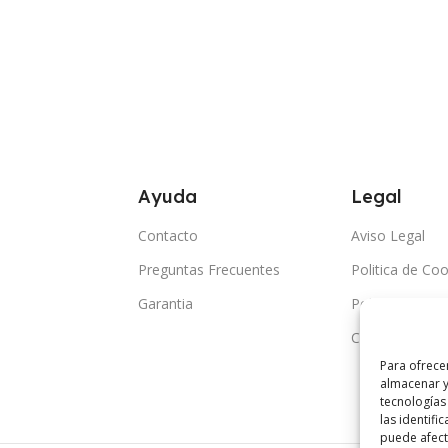
Ayuda
Legal
Contacto
Aviso Legal
Preguntas Frecuentes
Politica de Coo
Garantia
Politica de Pri
Condiciones G
Para ofrece
almacenar y
tecnologías
las identifi
puede afecta