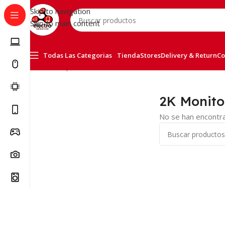
Skip to navigation
Skip to main content
Todas Las Categorias
Tienda
Stores
Delivery & Return
Co
Inicio
/
Computer & Office
/
Monitors
/
2K Monitors
2K Monito
No se han encontra