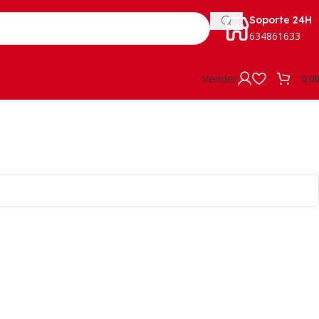
Soporte 24H
634861633
Vender
0,0