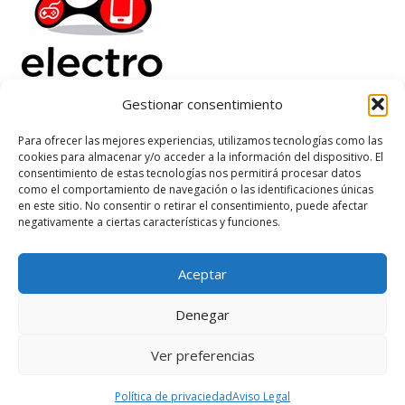
Gestionar consentimiento
Electrorenover
Para ofrecer las mejores experiencias, utilizamos tecnologías como las
cookies para almacenar y/o acceder a la información del dispositivo. El
Ayuda
consentimiento de estas tecnologías nos permitirá procesar datos
Legal
como el comportamiento de navegación o las identificaciones únicas
Suscribete
en este sitio. No consentir o retirar el consentimiento, puede afectar
negativamente a ciertas características y funciones.
Aceptar
Based on
WoodMart
theme
2026
WooCommerce Themes
.
Denegar
Ver preferencias
Política de privaciedad
Aviso Legal