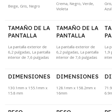
Crema, Negro, Verde,
Gris
Beige, Gris, Negro
Violeta
Azul
TAMAÑO DE LA
TAMAÑO DE LA
TA
PANTALLA
PANTALLA
PA
La pantalla exterior de
La pantalla exterior de
La p
6,2 pulgadas, La pantalla
6,2 pulgadas, La pantalla
1,9 
interior de 7,6 pulgadas
interior de 7,6 pulgadas
inte
DIMENSIONES
DIMENSIONES
D
130.1mm x 155.1mm x
128.1mm x 158.2mm x
71.
15.8 mm
16mm
6.9