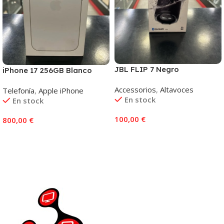
JBL FLIP 7 Negro
iPhone 17 256GB Blanco
Accessorios
,
Altavoces
Telefonía
,
Apple iPhone
En stock
En stock
100,00
€
800,00
€
Añadir Al Carrito
Añadir Al Carrito